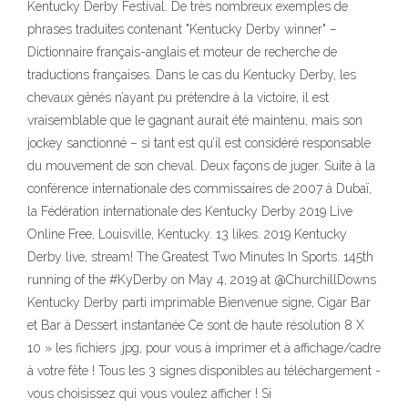
Kentucky Derby Festival. De très nombreux exemples de
phrases traduites contenant "Kentucky Derby winner" –
Dictionnaire français-anglais et moteur de recherche de
traductions françaises. Dans le cas du Kentucky Derby, les
chevaux gênés n’ayant pu prétendre à la victoire, il est
vraisemblable que le gagnant aurait été maintenu, mais son
jockey sanctionné – si tant est qu’il est considéré responsable
du mouvement de son cheval. Deux façons de juger. Suite à la
conférence internationale des commissaires de 2007 à Dubaï,
la Fédération internationale des Kentucky Derby 2019 Live
Online Free, Louisville, Kentucky. 13 likes. 2019 Kentucky
Derby live, stream! The Greatest Two Minutes In Sports. 145th
running of the #KyDerby on May 4, 2019 at @ChurchillDowns
Kentucky Derby parti imprimable Bienvenue signe, Cigar Bar
et Bar à Dessert instantanée Ce sont de haute résolution 8 X
10 » les fichiers .jpg, pour vous à imprimer et à affichage/cadre
à votre fête ! Tous les 3 signes disponibles au téléchargement -
vous choisissez qui vous voulez afficher ! Si