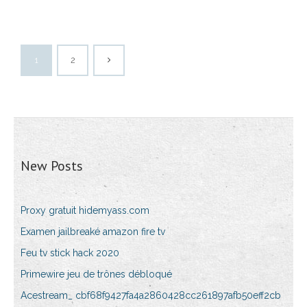
1
2
New Posts
Proxy gratuit hidemyass.com
Examen jailbreaké amazon fire tv
Feu tv stick hack 2020
Primewire jeu de trônes débloqué
Acestream_ cbf68f9427fa4a2860428cc261897afb50eff2cb