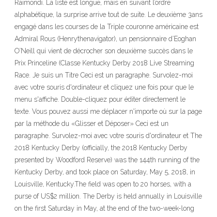
Raimondi. La liste est longue, mais en suivant l’ordre
alphabétique, la surprise arrive tout de suite. Le deuxième 3ans
engagé dans les courses de la Triple couronne américaine est
Admiral Rous (Henrythenavigator), un pensionnaire d’Eoghan
O’Neill qui vient de décrocher son deuxième succès dans le
Prix Princeline (Classe Kentucky Derby 2018 Live Streaming
Race. Je suis un Titre Ceci est un paragraphe. Survolez-moi
avec votre souris d'ordinateur et cliquez une fois pour que le
menu s'affiche. Double-cliquez pour éditer directement le
texte. Vous pouvez aussi me déplacer n'importe où sur la page
par la méthode du «Glisser et Déposer» Ceci est un
paragraphe. Survolez-moi avec votre souris d'ordinateur et The
2018 Kentucky Derby (officially, the 2018 Kentucky Derby
presented by Woodford Reserve) was the 144th running of the
Kentucky Derby, and took place on Saturday, May 5, 2018, in
Louisville, Kentucky.The field was open to 20 horses, with a
purse of US$2 million. The Derby is held annually in Louisville
on the first Saturday in May, at the end of the two-week-long