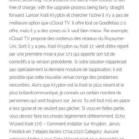
free of charge, with the upgrade process being fairly straight
forward. Lancer Kodi Krypton et chercher l’icône il n’y a pas de
meilleure option que cCloud TV. Il offre tout ce Goodfellas 2.0
offre, mais il y a des zones où il vaut bien mieux. Par exemple,
cCloud TV propose des contenus des réseaux du Royaume-
Uni, Sorti il y a peu, Kodi Krypton ou Kodi 17, vient d’être rejoint
par une première mise à jour 17.1 qui apporte son lot de
correctifs à la version précédente. Si votre solution n’appréciait
pas spécialement la dernière mouture de l’application, il est
possible que cette nouvelle venue corrige des problèmes
rencontrés. Alors que Krypton est le Kodi le plus récent et le
plus brillantcommuniqué, je connais un certain nombre de
personnes qui sont toujours sur Jarvis. Ils ont tout mis en place
à leur guise et ne veulent pas gâcher. Si vous en faites partie,
vous devrez faire les choses légèrement différemment. Echo
Wizard Kodi 17.6 – Comment installer sur Krypton, Jarvis,
Firestick en 7 étapes faciles 17.04.2020 Category: Aucune